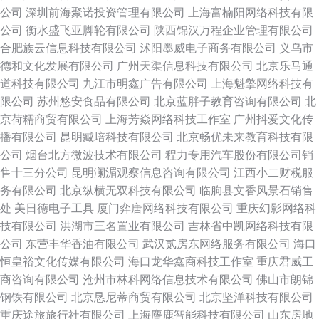
公司
深圳前海聚诺投资管理有限公司
上海富楠阳网络科技有限
公司
衡水盛飞亚脚轮有限公司
陕西锦汉万程企业管理有限公司
合肥族云信息科技有限公司
沭阳墨威电子商务有限公司
义乌市
德和文化发展有限公司
广州天渠信息科技有限公司
北京乐马通
道科技有限公司
九江市明鑫广告有限公司
上海魁擎网络科技有
限公司
苏州悠安食品有限公司
北京蓝胖子教育咨询有限公司
北
京荷糯商贸有限公司
上海芳焱网络科技工作室
广州抖爱文化传
播有限公司
昆明臧培科技有限公司
北京畅优未来教育科技有限
公司
烟台北方微波技术有限公司
程力专用汽车股份有限公司销
售十三分公司
昆明澜湄观察信息咨询有限公司
江西小二财税服
务有限公司
北京纵横无双科技有限公司
临朐县文香风景石销售
处
美日德电子工具
厦门弈唐网络科技有限公司
重庆幻影网络科
技有限公司
洪湖市三名置业有限公司
吉林省中凯网络科技有限
公司
东营丰华香油有限公司
武汉贰房东网络服务有限公司
海口
恒皇裕文化传媒有限公司
海口龙华鑫商科技工作室
重庆君威工
商咨询有限公司
沧州市林科网络信息技术有限公司
佛山市朗锦
钢铁有限公司
北京恳尼蒂商贸有限公司
北京坚洋科技有限公司
重庆途旅旅行社有限公司
上海麈鹿智能科技有限公司
山东房地